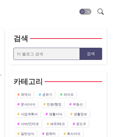
검색
카테고리
계약서
공유기
라이프
문서/서식
민원/행정
부동산
사업계획서
생활서식
생활정보
서버/인터넷
세무/테크
윈도우
일반상식
컴퓨터
회사서식