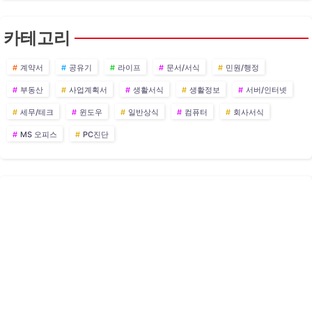
카테고리
계약서
공유기
라이프
문서/서식
민원/행정
부동산
사업계획서
생활서식
생활정보
서버/인터넷
세무/테크
윈도우
일반상식
컴퓨터
회사서식
MS 오피스
PC진단