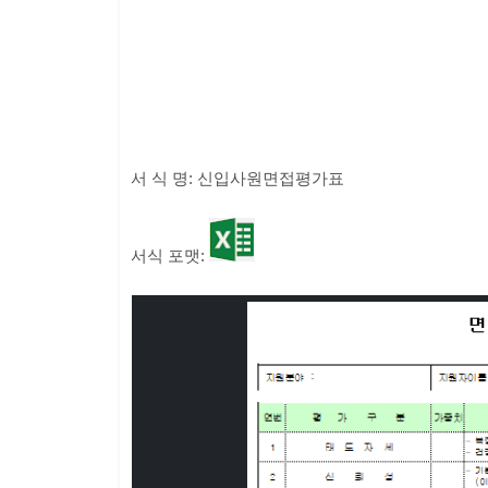
서 식 명: 신입사원면접평가표
서식 포맷: