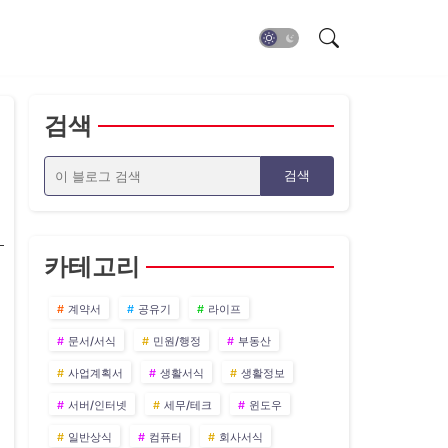
검색
카테고리
계약서
공유기
라이프
문서/서식
민원/행정
부동산
사업계획서
생활서식
생활정보
서버/인터넷
세무/테크
윈도우
일반상식
컴퓨터
회사서식