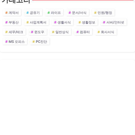
계약서
공유기
라이프
문서/서식
민원/행정
부동산
사업계획서
생활서식
생활정보
서버/인터넷
세무/테크
윈도우
일반상식
컴퓨터
회사서식
MS 오피스
PC진단