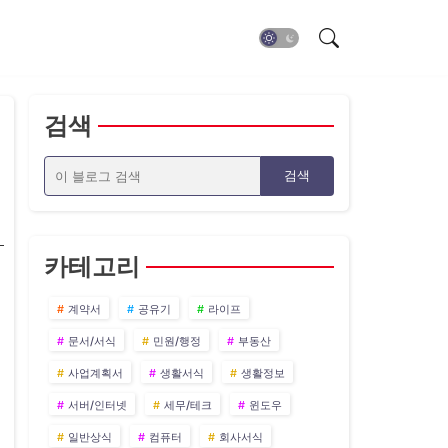
검색
카테고리
계약서
공유기
라이프
문서/서식
민원/행정
부동산
사업계획서
생활서식
생활정보
서버/인터넷
세무/테크
윈도우
일반상식
컴퓨터
회사서식