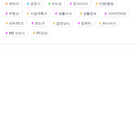
계약서
공유기
라이프
문서/서식
민원/행정
부동산
사업계획서
생활서식
생활정보
서버/인터넷
세무/테크
윈도우
일반상식
컴퓨터
회사서식
MS 오피스
PC진단