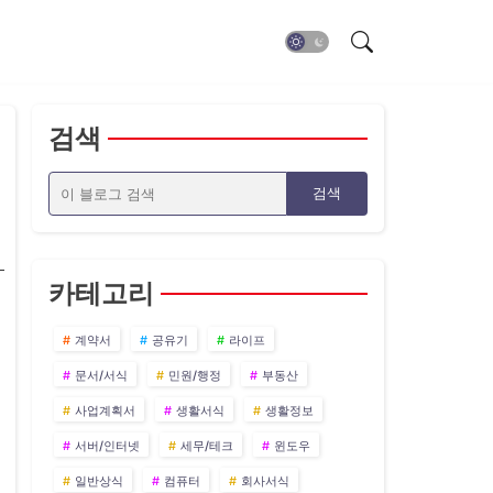
검색
카테고리
계약서
공유기
라이프
문서/서식
민원/행정
부동산
사업계획서
생활서식
생활정보
서버/인터넷
세무/테크
윈도우
일반상식
컴퓨터
회사서식