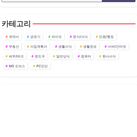
카테고리
계약서
공유기
라이프
문서/서식
민원/행정
부동산
사업계획서
생활서식
생활정보
서버/인터넷
세무/테크
윈도우
일반상식
컴퓨터
회사서식
MS 오피스
PC진단