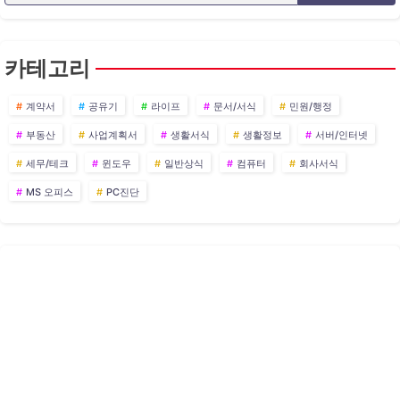
카테고리
계약서
공유기
라이프
문서/서식
민원/행정
부동산
사업계획서
생활서식
생활정보
서버/인터넷
세무/테크
윈도우
일반상식
컴퓨터
회사서식
MS 오피스
PC진단