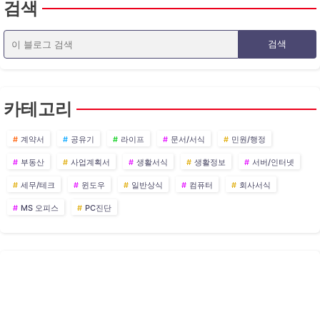
검색
카테고리
계약서
공유기
라이프
문서/서식
민원/행정
부동산
사업계획서
생활서식
생활정보
서버/인터넷
세무/테크
윈도우
일반상식
컴퓨터
회사서식
MS 오피스
PC진단