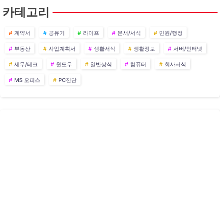
카테고리
계약서
공유기
라이프
문서/서식
민원/행정
부동산
사업계획서
생활서식
생활정보
서버/인터넷
세무/테크
윈도우
일반상식
컴퓨터
회사서식
MS 오피스
PC진단