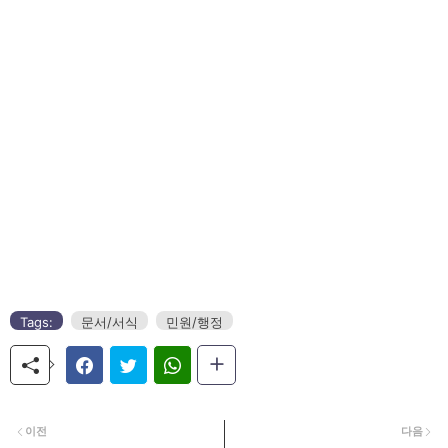
Tags:
문서/서식
민원/행정
이전
다음