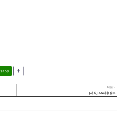
tsapp
다음
[서식] AS내용장부