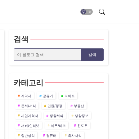
검색
카테고리
계약서
공유기
라이프
문서/서식
민원/행정
부동산
사업계획서
생활서식
생활정보
서버/인터넷
세무/테크
윈도우
일반상식
컴퓨터
회사서식