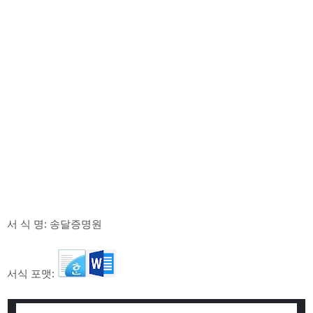
서 식 명: 송달증명원
서식 포맷: