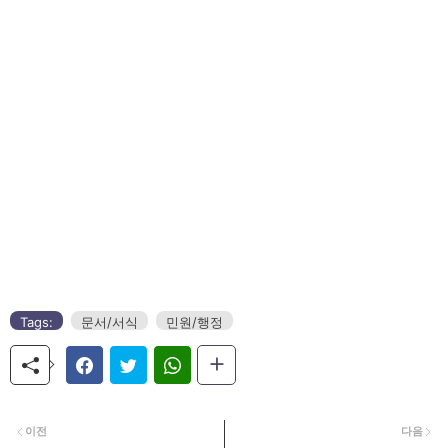
Tags:
문서/서식
민원/행정
이전
다음