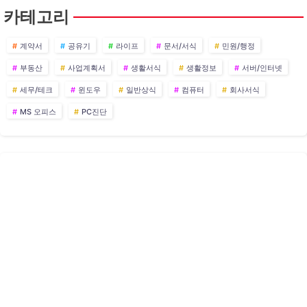
카테고리
계약서
공유기
라이프
문서/서식
민원/행정
부동산
사업계획서
생활서식
생활정보
서버/인터넷
세무/테크
윈도우
일반상식
컴퓨터
회사서식
MS 오피스
PC진단