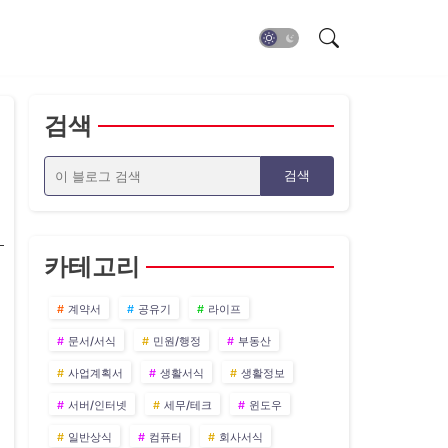
검색
카테고리
계약서
공유기
라이프
문서/서식
민원/행정
부동산
사업계획서
생활서식
생활정보
서버/인터넷
세무/테크
윈도우
일반상식
컴퓨터
회사서식