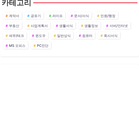
카테고리
계약서
공유기
라이프
문서/서식
민원/행정
부동산
사업계획서
생활서식
생활정보
서버/인터넷
세무/테크
윈도우
일반상식
컴퓨터
회사서식
MS 오피스
PC진단