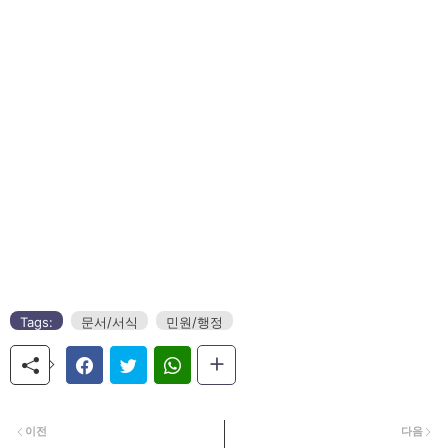
Tags:
문서/서식
민원/행정
이전
다음