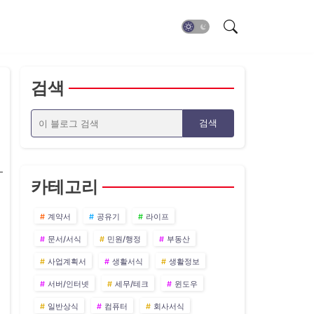
검색
카테고리
계약서
공유기
라이프
문서/서식
민원/행정
부동산
사업계획서
생활서식
생활정보
서버/인터넷
세무/테크
윈도우
일반상식
컴퓨터
회사서식