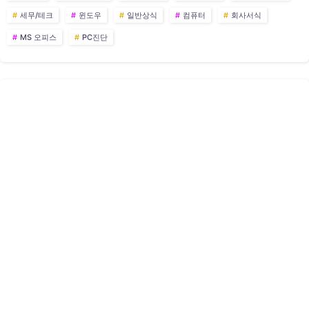
세무/테크
윈도우
일반상식
컴퓨터
회사서식
MS 오피스
PC진단