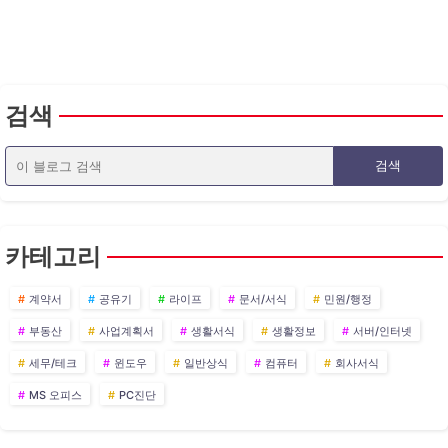
검색
카테고리
계약서
공유기
라이프
문서/서식
민원/행정
부동산
사업계획서
생활서식
생활정보
서버/인터넷
세무/테크
윈도우
일반상식
컴퓨터
회사서식
MS 오피스
PC진단