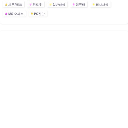
세무/테크
윈도우
일반상식
컴퓨터
회사서식
MS 오피스
PC진단