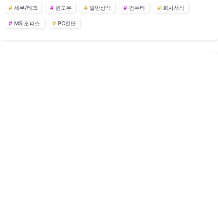
세무/테크
윈도우
일반상식
컴퓨터
회사서식
MS 오피스
PC진단