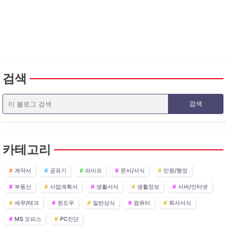
검색
카테고리
계약서
공유기
라이프
문서/서식
민원/행정
부동산
사업계획서
생활서식
생활정보
서버/인터넷
세무/테크
윈도우
일반상식
컴퓨터
회사서식
MS 오피스
PC진단