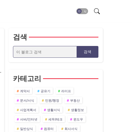
검색
카테고리
계약서
공유기
라이프
문서/서식
민원/행정
부동산
사업계획서
생활서식
생활정보
서버/인터넷
세무/테크
윈도우
일반상식
컴퓨터
회사서식