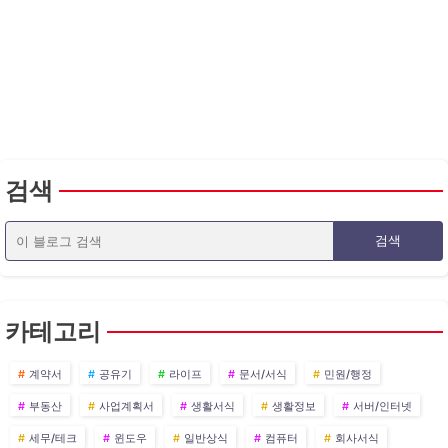
검색
카테고리
계약서
공유기
라이프
문서/서식
민원/행정
부동산
사업계획서
생활서식
생활정보
서버/인터넷
세무/테크
윈도우
일반상식
컴퓨터
회사서식