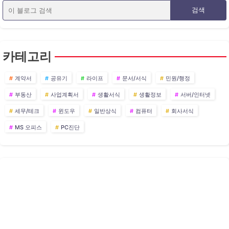
카테고리
계약서
공유기
라이프
문서/서식
민원/행정
부동산
사업계획서
생활서식
생활정보
서버/인터넷
세무/테크
윈도우
일반상식
컴퓨터
회사서식
MS 오피스
PC진단