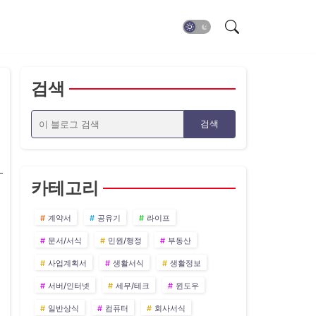
검색
카테고리
계약서
공유기
라이프
문서/서식
민원/행정
부동산
사업계획서
생활서식
생활정보
서버/인터넷
세무/테크
윈도우
일반상식
컴퓨터
회사서식