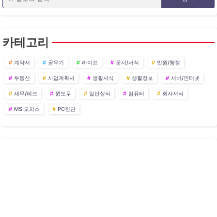
카테고리
계약서
공유기
라이프
문서/서식
민원/행정
부동산
사업계획서
생활서식
생활정보
서버/인터넷
세무/테크
윈도우
일반상식
컴퓨터
회사서식
MS 오피스
PC진단